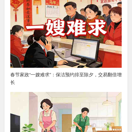
春节家政“一嫂难求”：保洁预约排至除夕，交易翻倍增
长