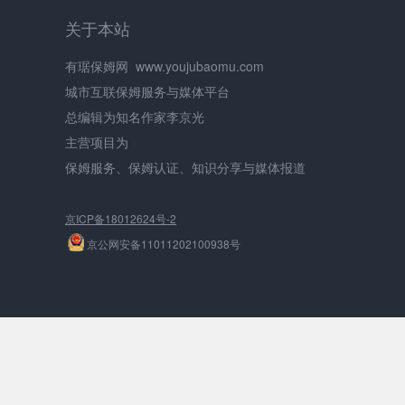
关于本站
有琚保姆网
www.youjubaomu.com
城市互联保姆服务与媒体平台
总编辑为知名作家李京光
主营项目为
保姆服务、保姆认证、知识分享与媒体报道
京ICP备18012624号-2
京公网安备11011202100938号