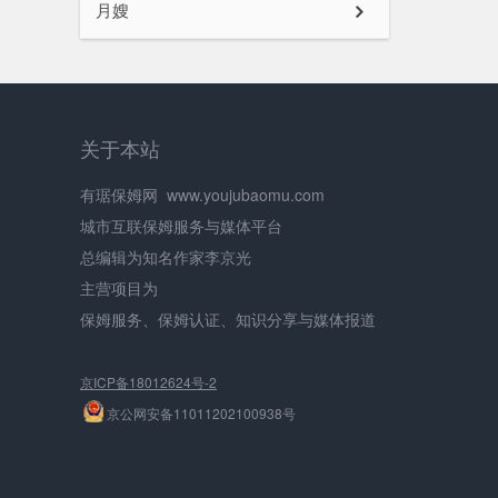
月嫂
关于本站
有琚保姆网
www.youjubaomu.com
城市互联保姆服务与媒体平台
总编辑为知名作家李京光
主营项目为
保姆服务、保姆认证、知识分享与媒体报道
京ICP备18012624号-2
京公网安备11011202100938号